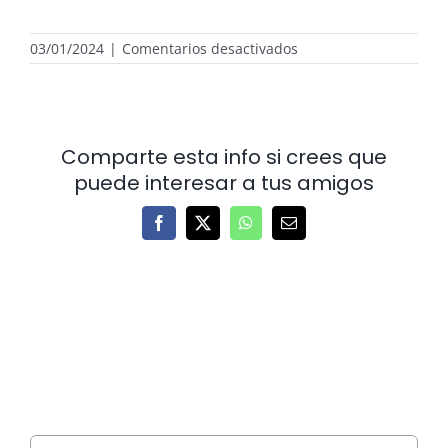
en
03/01/2024
|
Comentarios desactivados
¿Cómo
funciona
la
autocaravana?
Comparte esta info si crees que
puede interesar a tus amigos
Facebook
X
WhatsApp
Correo
electrónico
Buscar: