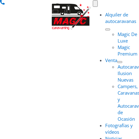
Saltar
Toggle
Navigation
al
Alquiler de
contenido
autocaravanas
Magic De
Luxe
Magic
Premium
Venta
Autocara
Ilusion
Nuevas
Campers,
Caravana
y
Autocara
de
Ocasión
Fotografías y
vídeos
Noticias