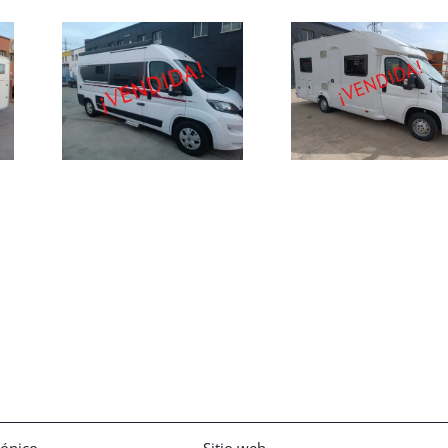
 de
Autocaravana
da
de ocasión
ote
Weinsberg
Carasuite 650