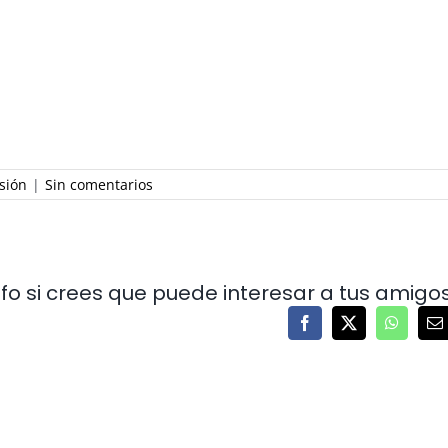
sión
|
Sin comentarios
o si crees que puede interesar a tus amigo
Facebook
X
WhatsA
C
el