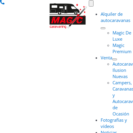
Saltar
Toggle
Navigation
al
Alquiler de
contenido
autocaravanas
Magic De
Luxe
Magic
Premium
Venta
Autocara
Ilusion
Nuevas
Campers,
Caravana
y
Autocara
de
Ocasión
Fotografías y
vídeos
Noticias