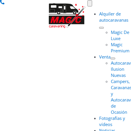
Saltar
Toggle
Navigation
al
Alquiler de
contenido
autocaravanas
Magic De
Luxe
Magic
Premium
Venta
Autocara
Ilusion
Nuevas
Campers,
Caravana
y
Autocara
de
Ocasión
Fotografías y
vídeos
Noticias