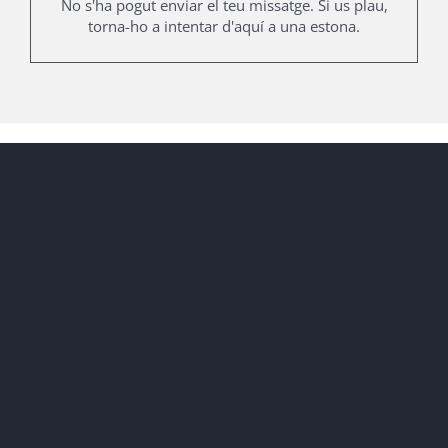
No s'ha pogut enviar el teu missatge. Si us plau,
torna-ho a intentar d'aquí a una estona.