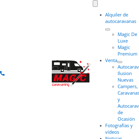
Saltar
Toggle
Navigation
al
Alquiler de
contenido
autocaravanas
Magic De
Luxe
Magic
Premium
Venta
Autocara
Ilusion
Nuevas
Campers,
Caravana
y
Autocara
de
Ocasión
Fotografías y
vídeos
Noticias