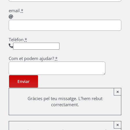
email
*
Telèfon
*
Com et podem ajudar?
*
Enviar
×
Gràcies pel teu missatge. L'hem rebut
correctament.
×