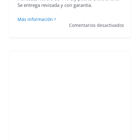
Se entrega revisada y con garantía.
Más información
en
Comentarios desactivados
Autoca
de
ocasión
WEINS
–
VENDID