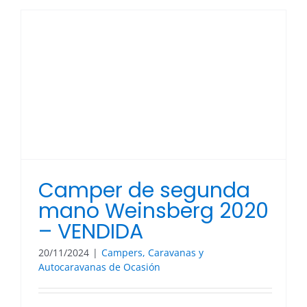
McLoui
Lagan
211
–
¡VENDI
Camper de segunda
mano Weinsberg 2020
– VENDIDA
20/11/2024
|
Campers, Caravanas y
Autocaravanas de Ocasión