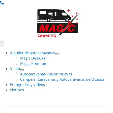
Saltar
al
contenido
Toggle
Navigation
Alquiler de autocaravanas
Magic De Luxe
Magic Premium
Venta
Autocaravanas Ilusion Nuevas
Campers, Caravanas y Autocaravanas de Ocasión
Fotografías y vídeos
Noticias