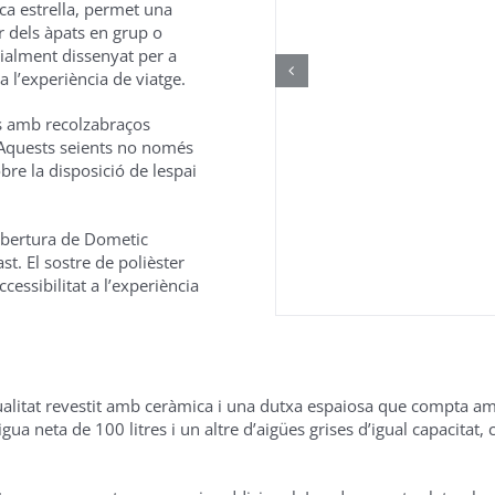
tica estrella, permet una
r dels àpats en grup o
ialment dissenyat per a
a l’experiència de viatge.
is amb recolzabraços
. Aquests seients no només
bre la disposició de lespai
 obertura de Dometic
t. El sostre de polièster
cessibilitat a l’experiència
 qualitat revestit amb ceràmica i una dutxa espaiosa que compta a
a neta de 100 litres i un altre d’aigües grises d’igual capacitat, 