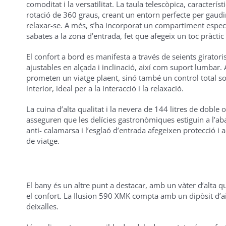
comoditat i la versatilitat. La taula telescòpica, caracterís
rotació de 360 graus, creant un entorn perfecte per gaudi
relaxar-se. A més, s’ha incorporat un compartiment espec
sabates a la zona d’entrada, fet que afegeix un toc pràctic 
El confort a bord es manifesta a través de seients girator
ajustables en alçada i inclinació, així com suport lumbar
prometen un viatge plaent, sinó també un control total so
interior, ideal per a la interacció i la relaxació.
La cuina d’alta qualitat i la nevera de 144 litres de doble
asseguren que les delícies gastronòmiques estiguin a l’abas
anti- calamarsa i l’esglaó d’entrada afegeixen protecció i ac
de viatge.
El bany és un altre punt a destacar, amb un vàter d’alta
el confort. La Ilusion 590 XMK compta amb un dipòsit d’aigu
deixalles.