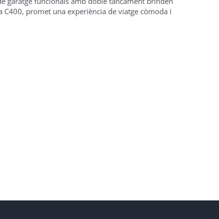
s de garatge funcionals amb doble tancament brinden
uma C400, promet una experiència de viatge còmoda i