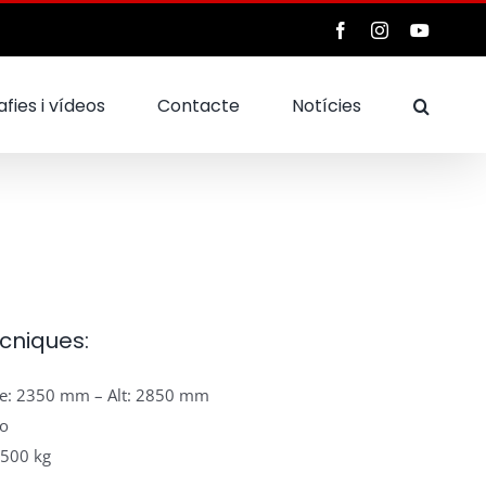
Facebook
Instagram
YouTub
fies i vídeos
Contacte
Notícies
cniques:
e: 2350 mm – Alt: 2850 mm
to
3500 kg