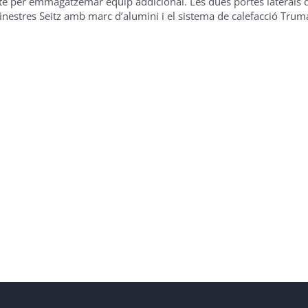
fecte per emmagatzemar equip addicional. Les dues portes lateral
 finestres Seitz amb marc d’alumini i el sistema de calefacció Tr