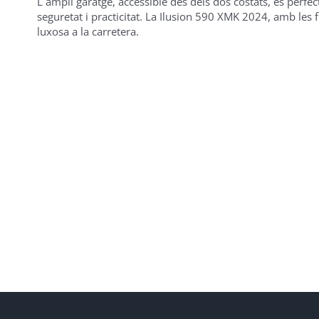
L´ampli garatge, accessible des dels dos costats, és per
seguretat i practicitat. La Ilusion 590 XMK 2024, amb les
luxosa a la carretera.