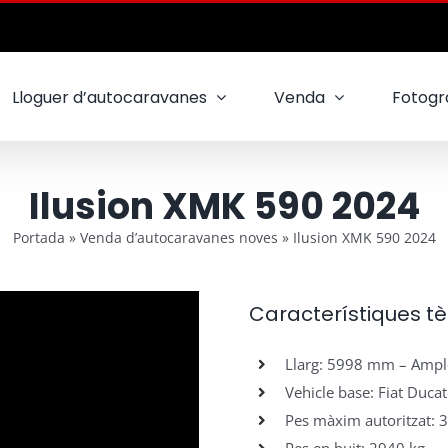
Lloguer d’autocaravanes
Venda
Fotogra
Ilusion XMK 590 2024
Portada
»
Venda d’autocaravanes noves
»
Ilusion XMK 590 2024
Característiques tè
Llarg: 5998 mm – Ampl
Vehicle base: Fiat Duca
Pes màxim autoritzat: 