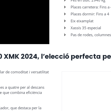
Pes en buit: 2940 kg
Places carretera: Fins a
Places dormir: Fins a 4
Eix eixamplat
Xassís 35 especial
Pas de rodes, columnes
 XMK 2024, l’elecció perfecta p
ar de comoditat i versatilitat
ues a quatre per al descans
le que combina eficiència
jador, que destaca per la