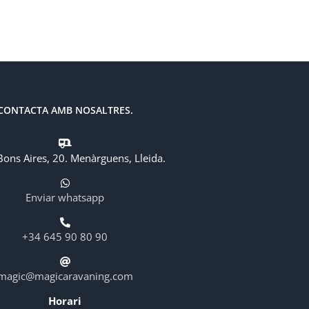
CONTACTA AMB NOSALTRES.
Bons Aires, 20. Menàrguens, Lleida.
Enviar whatsapp
+34 645 90 80 90
magic@magicaravaning.com
Horari