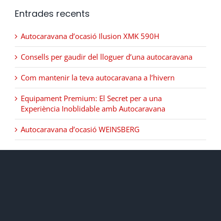
Entrades recents
Autocaravana d’ocasió Ilusion XMK 590H
Consells per gaudir del lloguer d’una autocaravana
Com mantenir la teva autocaravana a l’hivern
Equipament Premium: El Secret per a una
Experiència Inoblidable amb Autocaravana
Autocaravana d’ocasió WEINSBERG