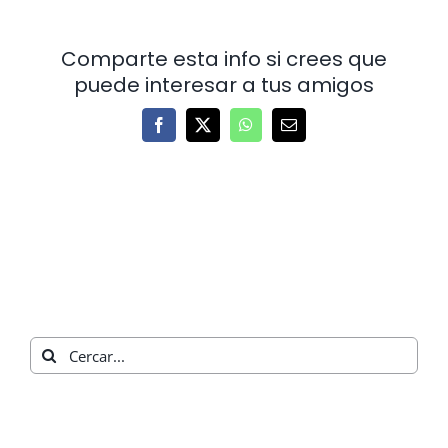
tinc?
Comparte esta info si crees que
puede interesar a tus amigos
Facebook
X
WhatsApp
Email:
Cerca
…