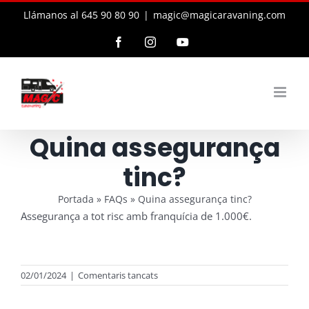
Skip
Llámanos al 645 90 80 90
|
magic@magicaravaning.com
to
content
Facebook
Instagram
YouTube
Quina assegurança
tinc?
Portada
»
FAQs
»
Quina assegurança tinc?
Assegurança a tot risc amb franquícia de 1.000€.
a
02/01/2024
|
Comentaris tancats
Quina
assegurança