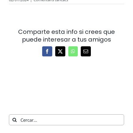
¿Hi
ha
límit
de
km?
Comparte esta info si crees que
puede interesar a tus amigos
Facebook
X
WhatsApp
Email:
Cerca
…