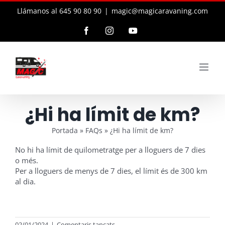
Skip
Llámanos al 645 90 80 90
|
magic@magicaravaning.com
to
content
Facebook
Instagram
YouTube
¿Hi ha límit de km?
Portada
»
FAQs
»
¿Hi ha límit de km?
No hi ha límit de quilometratge per a lloguers de 7 dies
o més.
Per a lloguers de menys de 7 dies, el límit és de 300 km
al dia.
a
02/01/2024
|
Comentaris tancats